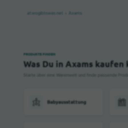
at.wogibtswas.net
Axams
PRODUKTE FINDEN
Was Du in Axams kaufen 
Starte über eine Warenwelt und finde passende Produ
Babyausstattung