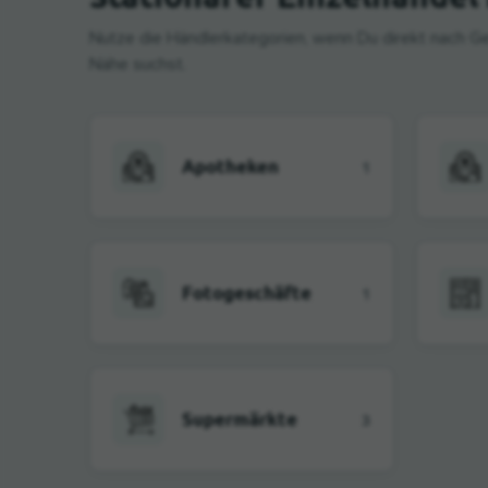
Nutze die Händlerkategorien, wenn Du direkt nach Ge
Nähe suchst.
Apotheken
1
Fotogeschäfte
1
Supermärkte
3