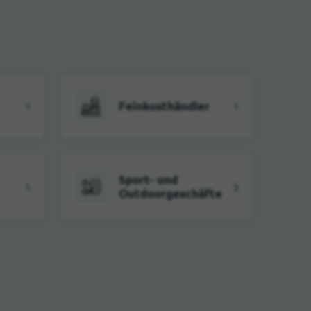
Feinkosthändler
1
1
Sport- und
1
3
Outdoorgeschäfte