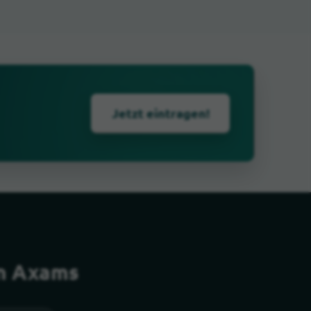
Jetzt eintragen!
on Axams