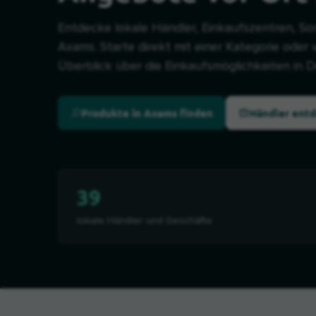
Entdecke lokale Händler, Einkaufszentren, So
Axams. Starte direkt mit einer Kategorie oder 
Überblick über die Einkaufsmöglichkeiten in D
Produkte in Axams finden
Händler ent
39
lokale Händler und Geschäfte