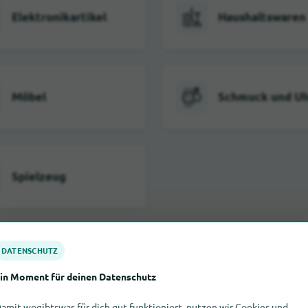
Elektronikartikel
Haushaltswaren
Möbel
Schmuck und U
Spielzeug
Alle Shoppingkategorien in Axams
DATENSCHUTZ
in Moment für deinen Datenschutz
amit wogibtswas für dich gut funktioniert, nutzen wir Cookies und