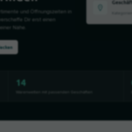
Geschäf
rtimente und Öffnungszeiten in
Kategorie
verschaffe Dir erst einen
einer Nähe.
decken
14
Warenwelten mit passenden Geschäften