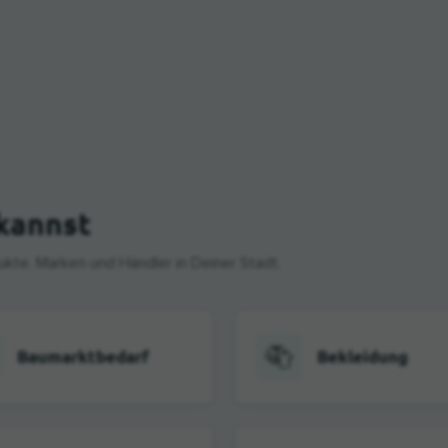
kannst
kte, Marken und Händler in Deiner Stadt.
Baumarktbedarf
Bekleidung