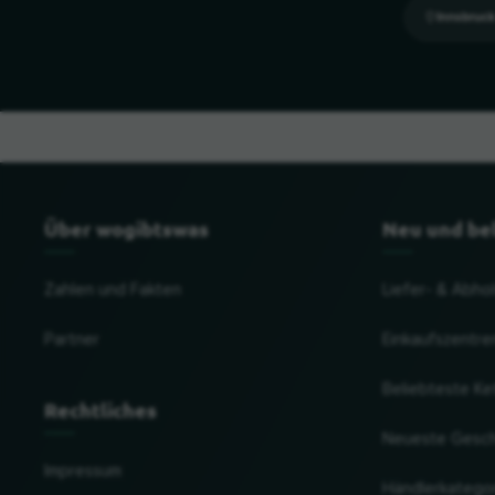
Innsbruck
Über wogibtswas
Neu und be
Zahlen und Fakten
Liefer- & Abho
Partner
Einkaufszentre
Beliebteste Ke
Rechtliches
Neueste Gesc
Impressum
Händlerkatego