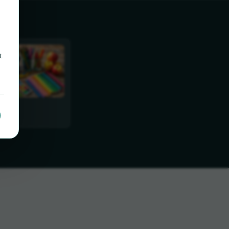
t
darf