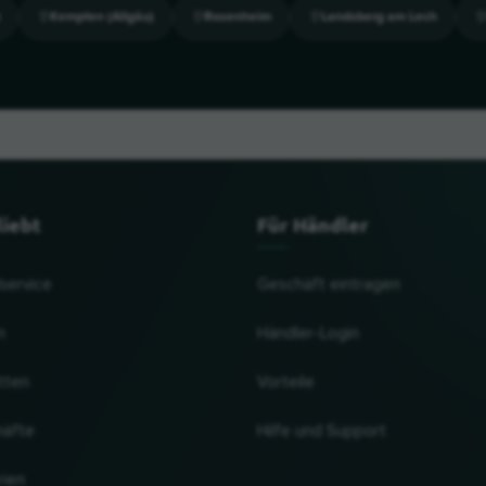
Kempten (Allgäu)
Rosenheim
Landsberg am Lech
liebt
Für Händler
lservice
Geschäft eintragen
n
Händler-Login
tten
Vorteile
häfte
Hilfe und Support
rien