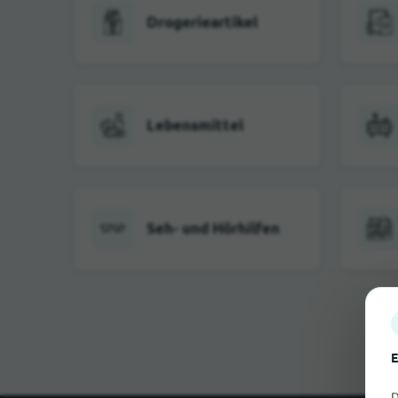
Drogerieartikel
Lebensmittel
Seh- und Hörhilfen
E
D