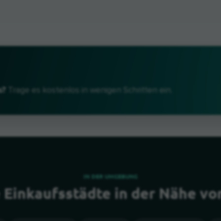
s?
Trage es kostenlos in wenigen Schritten ein.
IN DER UMGEBUNG
 Einkaufsstädte in der Nähe v