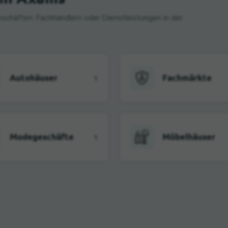
schäften, Fachhändlern oder Dienstleistungen in der
Autohäuser
Fachmärkte
1
Modegeschäfte
Möbelhäuser
1