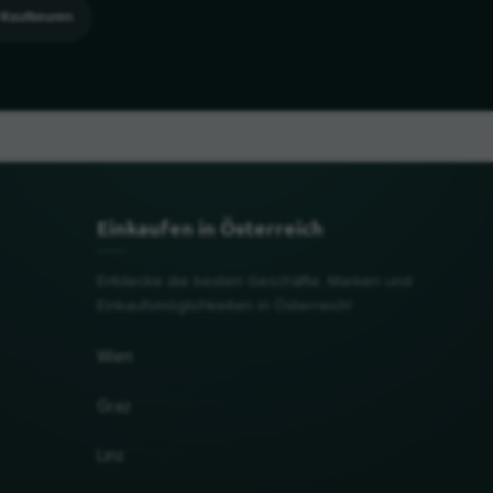
Kaufbeuren
Einkaufen in Österreich
Entdecke die besten Geschäfte, Marken und
Einkaufsmöglichkeiten in Österreich!
Wien
Graz
Linz