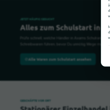
ä
d
w
JETZT HÄUFIG GESUCHT
Alles zum Schulstart in 
M
d
w
Prüfe schnell, welche Händler in Axams Schulranzen, 
Schreibwaren führen, bevor Du unnötig Wege machst
Alle Waren zum Schulstart ansehen
GESCHÄFTE VOR ORT
Stationärer Einzelhandel