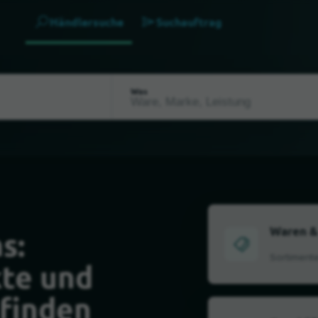
Händlersuche
Suchauftrag
Was
Waren &
s:
Sortiment
kte und
finden