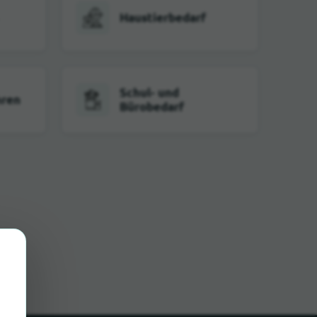
Haustierbedarf
Schul- und
hren
Bürobedarf