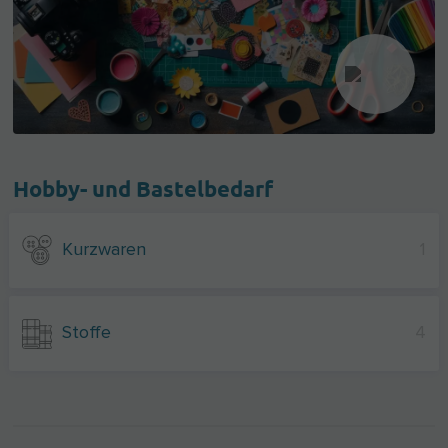
Hobby- und Bastelbedarf
Kurzwaren
1
Stoffe
4