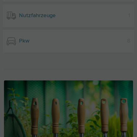
Nutzfahrzeuge
1
Pkw
8