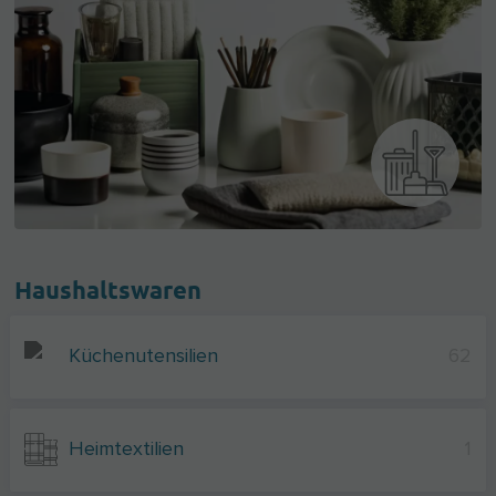
Haushaltswaren
Küchenutensilien
62
Heimtextilien
1