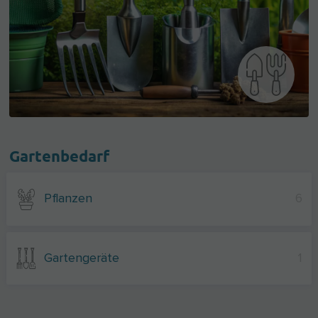
Gartenbedarf
Pflanzen
6
Gartengeräte
1