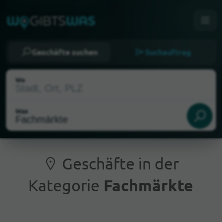
Geschäfte suchen
Suchauftrag
Wo
Was
Geschäfte in der
Kategorie
Fachmärkte
Aktueller Standort