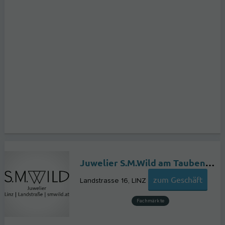
Juwelier S.M.Wild am Taubenmarkt (ehemals Liedl)
zum Geschäft
Landstrasse 16
LINZ
Fachmärkte