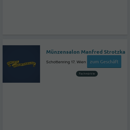
Münzensalon Manfred Strotzka
zum Geschäft
Schottenring 17
Wien
Fachmärkte