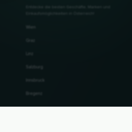
Entdecke die besten Geschäfte, Marken und
Einkaufsmöglichkeiten in Österreich!
Wien
Graz
Linz
Salzburg
Innsbruck
Bregenz