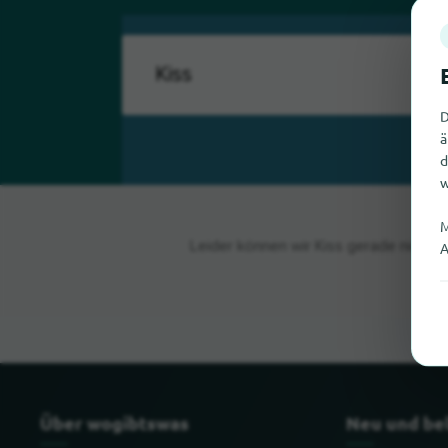
D
ä
d
w
M
Leider können wir Kiss gerade nicht f
A
Über wogibtswas
Neu und be