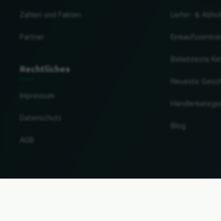
Zahlen und Fakten
Liefer- & Abho
Partner
Einkaufszentre
Beliebteste Ke
Rechtliches
Neueste Gesc
Impressum
Händlerkatego
Datenschutz
Blog
AGB
Land und Sprache ändern