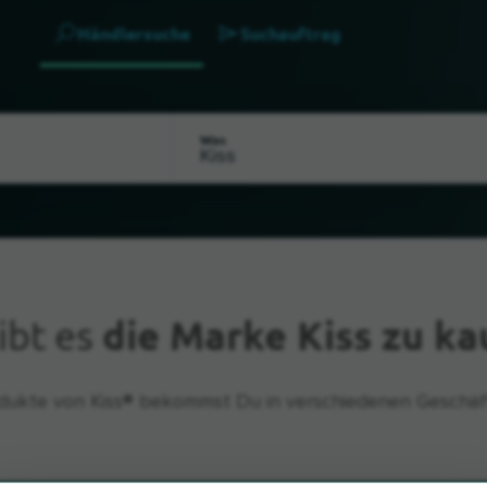
Händlersuche
Suchauftrag
Was
ibt es
die Marke Kiss zu ka
dukte von Kiss® bekommst Du in verschiedenen Geschäf