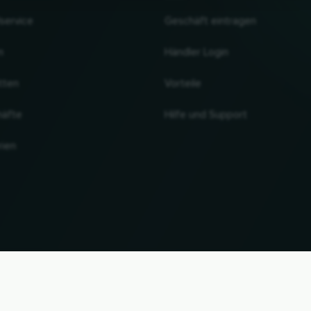
lservice
Geschäft eintragen
n
Händler Login
tten
Vorteile
häfte
Hilfe und Support
rien
NACH OBEN