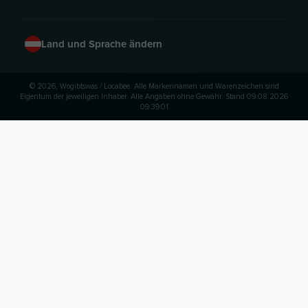
Land und Sprache ändern
© 2026, Wogibtswas / Locabee. Alle Markennamen und Warenzeichen sind
Eigentum der jeweiligen Inhaber. Alle Angaben ohne Gewähr. Stand 09.08.2026
09:39:01
NACH OBEN