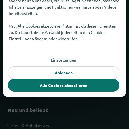
andere helfen uns dabei, die Nutzung zu verstehen, passende
Über wogibtswas
Inhalte anzuzeigen und Funktionen wie Karten oder Videos
bereitzustellen.
Zahlen und Fakten
Mit „Alle Cookies akzeptieren“ stimmst du diesen Diensten
zu. Du kannst deine Auswahl jederzeit in den Cookie-
Partner
Einstellungen ändern oder widerrufen.
Rechtliches
Einstellungen
Impressum
Ablehnen
Datenschutz
Alle Cookies akzeptieren
AGB
Neu und beliebt
Liefer- & Abholservice