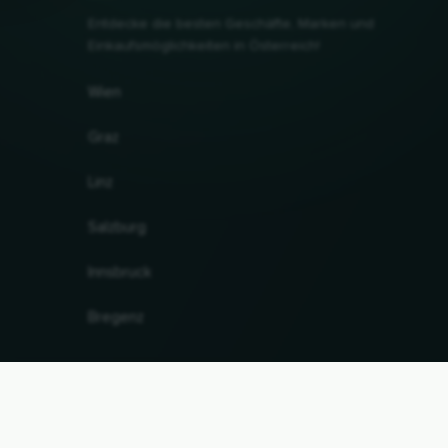
Entdecke die besten Geschäfte, Marken und
Einkaufsmöglichkeiten in Österreich!
Wien
Graz
Linz
Salzburg
Innsbruck
Bregenz