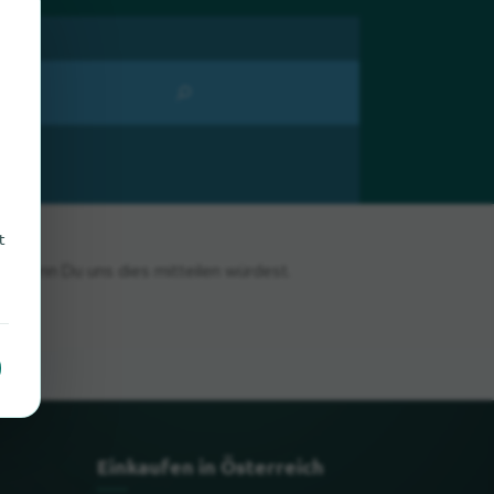
t
n, wenn Du uns dies mitteilen würdest.
Einkaufen in Österreich