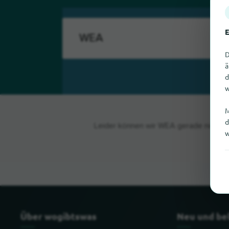
E
D
ä
d
w
M
d
Leider können wir WEA gerade nicht fi
w
Über wogibtswas
Neu und be