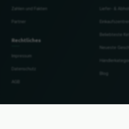
Zahlen und Fakten
Liefer- & Abho
Partner
Einkaufszentre
Beliebteste Ke
Rechtliches
Neueste Gesc
Impressum
Händlerkatego
Datenschutz
Blog
AGB
Land und Sprache ändern