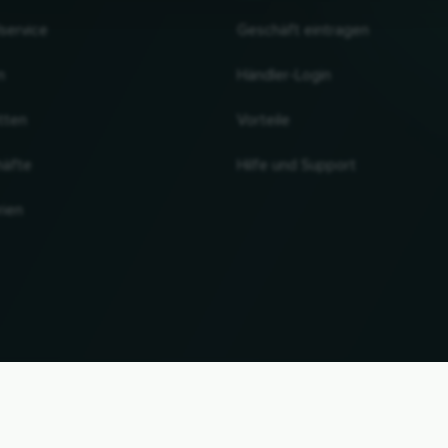
lservice
Geschäft eintragen
n
Händler-Login
tten
Vorteile
häfte
Hilfe und Support
rien
NACH OBEN