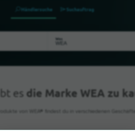
Händlersuche
Suchauftrag
Was
bt es
die Marke WEA zu ka
rodukte von WEA® findest du in verschiedenen Geschäfte