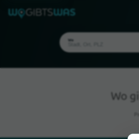
Wo
Wo gi
Aktueller Standort
P