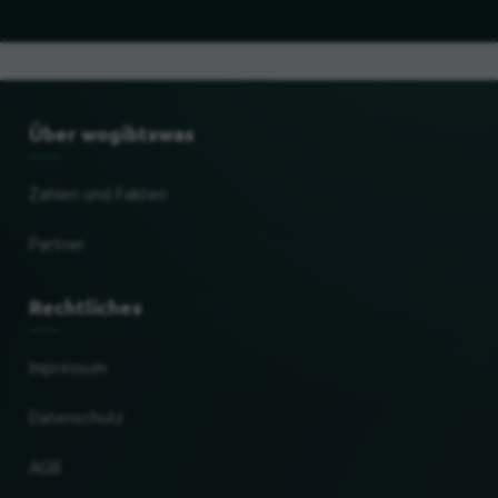
Über wogibtswas
Zahlen und Fakten
Partner
Rechtliches
Impressum
Datenschutz
AGB