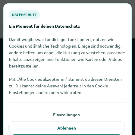
DATENSCHUTZ
Alle Shoppingkategorien in Selpritsch
Ein Moment für deinen Datenschutz
Damit wogibtswas für dich gut funktioniert, nutzen wir
Cookies und ähnliche Technologien. Einige sind notwendig,
andere helfen uns dabei, die Nutzung zu verstehen, passende
JETZT HÄUFIG GESUCHT
Inhalte anzuzeigen und Funktionen wie Karten oder Videos
Alles zum Schulstart in
bereitzustellen.
Selpritsch
Mit „Alle Cookies akzeptieren“ stimmst du diesen Diensten
zu. Du kannst deine Auswahl jederzeit in den Cookie-
Prüfe schnell, welche Händler in Selpritsch Schulranzen,
Einstellungen ändern oder widerrufen.
Schulhefte und Schreibwaren führen, bevor Du unnötig
Wege machst.
Einstellungen
Alle Waren zum Schulstart ansehen
Ablehnen