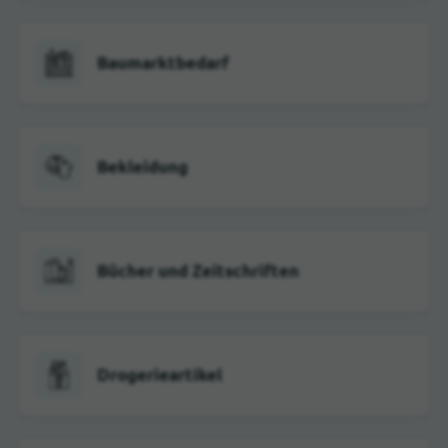
Baumarktbedarf
Bekleidung
Bücher und Zeitschriften
Drogerieartikel