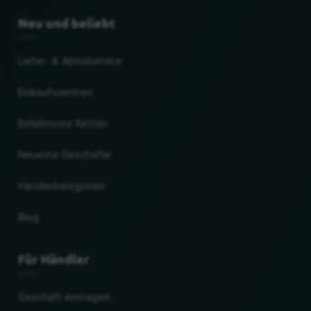
Neu und beliebt
Liefer- & Abholservice
Einkaufszentren
Beliebteste Ketten
Neueste Geschäfte
Händlerkategorien
Blog
Für Händler
Geschäft eintragen