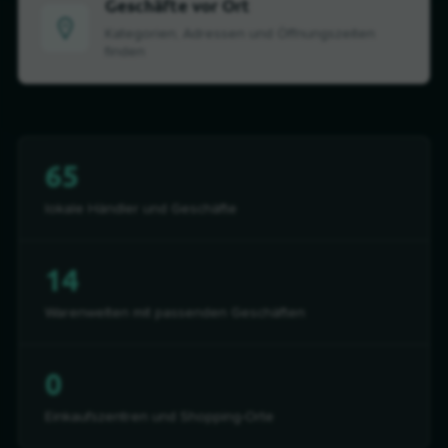
Geschäfte vor Ort
Kategorien, Adressen und Öffnungszeiten
finden
65
lokale Händler und Geschäfte
14
Warenwelten mit passenden Geschäften
0
Einkaufszentren und Shopping-Orte