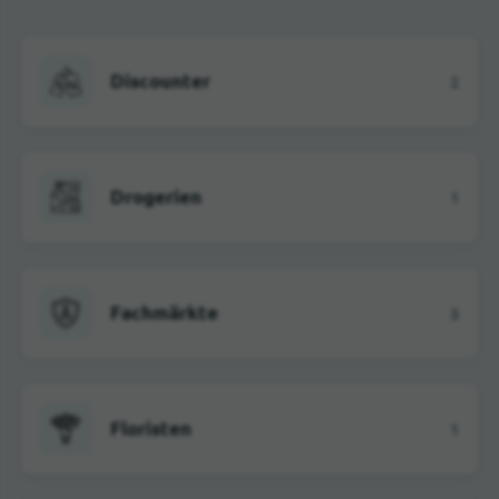
Discounter
2
Drogerien
1
Fachmärkte
3
Floristen
1