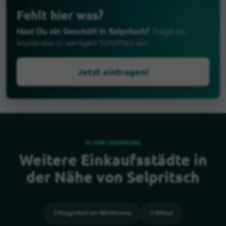
Fehlt hier was?
Hast Du ein Geschäft in Selpritsch?
Trage es
kostenlos in wenigen Schritten ein.
Jetzt eintragen!
IN DER UMGEBUNG
Weitere Einkaufsstädte in
der Nähe von Selpritsch
Klagenfurt am Wörthersee
Villach