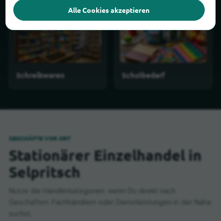
Alle Cookies akzeptieren
Schreibwaren
Schulbedarf
GESCHÄFTE VOR ORT
Stationärer Einzelhandel in
Selpritsch
Nutze die Händlerkategorien, wenn Du direkt nach
Geschäften, Fachhändlern oder Dienstleistungen in der Nähe
suchst.