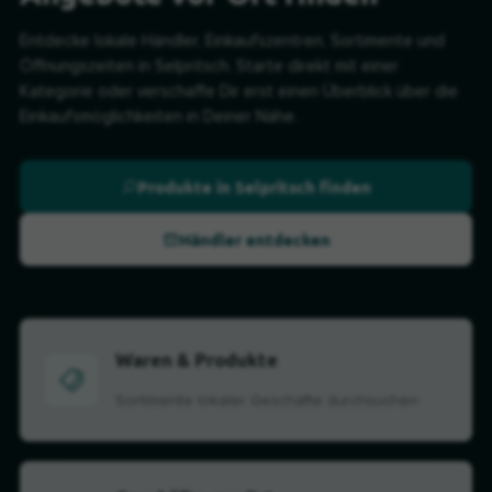
Entdecke lokale Händler, Einkaufszentren, Sortimente und
Öffnungszeiten in Selpritsch. Starte direkt mit einer
Kategorie oder verschaffe Dir erst einen Überblick über die
Einkaufsmöglichkeiten in Deiner Nähe.
Produkte in Selpritsch finden
Händler entdecken
Waren & Produkte
Sortimente lokaler Geschäfte durchsuchen