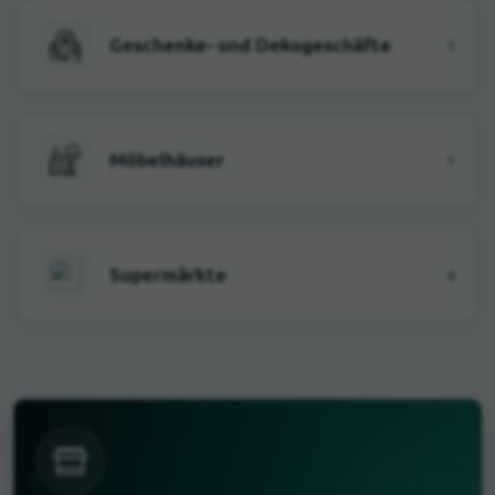
Geschenke- und Dekogeschäfte
1
Möbelhäuser
1
Supermärkte
4