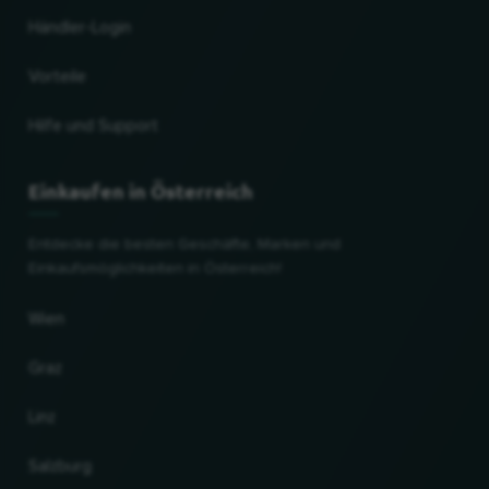
Händler-Login
Vorteile
Hilfe und Support
Einkaufen in Österreich
Entdecke die besten Geschäfte, Marken und
Einkaufsmöglichkeiten in Österreich!
Wien
Graz
Linz
Salzburg