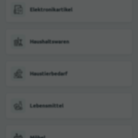
Elektronikartikel
Haushaltswaren
Haustierbedarf
Lebensmittel
Möbel