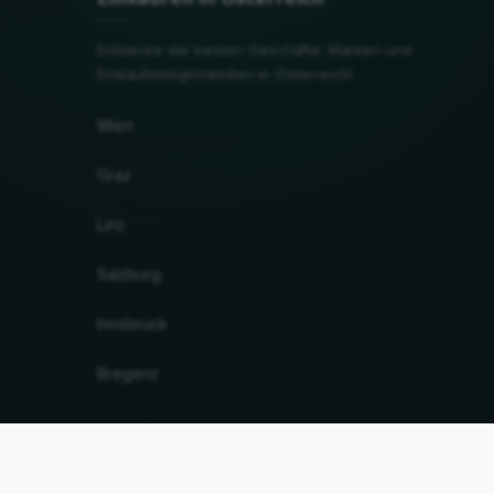
Entdecke die besten Geschäfte, Marken und
Einkaufsmöglichkeiten in Österreich!
Wien
Graz
Linz
Salzburg
Innsbruck
Bregenz