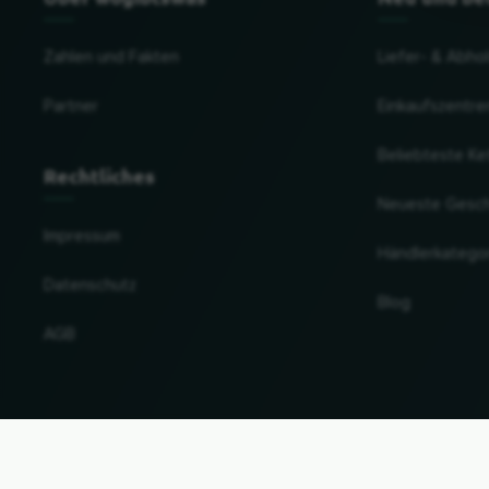
Zahlen und Fakten
Liefer- & Abho
Partner
Einkaufszentre
Beliebteste Ke
Rechtliches
Neueste Gesc
Impressum
Händlerkatego
Datenschutz
Blog
AGB
Land und Sprache ändern