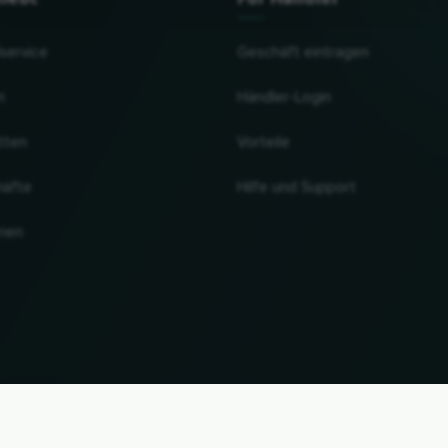
lservice
Geschäft eintragen
n
Händler-Login
tten
Vorteile
häfte
Hilfe und Support
rien