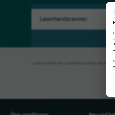
D
ä
d
w
M
Leider können wir Laserhandscanner gerade nic
A
Über wogibtswas
Neu und be