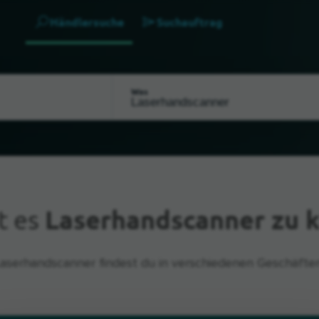
Händlersuche
Suchauftrag
Was
t es
Laserhandscanner zu 
Laserhandscanner findest du in verschiedenen Geschäften