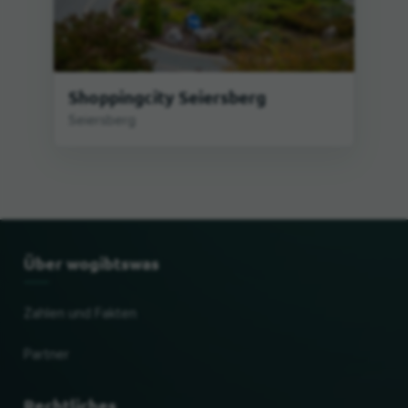
Shoppingcity Seiersberg
Seiersberg
Über wogibtswas
Zahlen und Fakten
Partner
Rechtliches