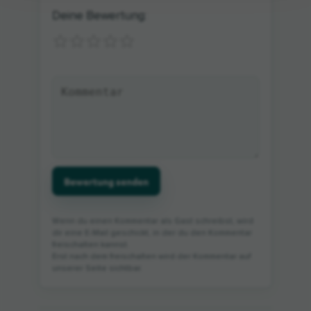
Deine Bewertung:
Bewertung senden
Wenn du einen Kommentar als Gast schreibst, wird
dir eine E-Mail geschickt, in der du den Kommentar
freischalten kannst.
Erst nach dem freischalten wird der Kommentar auf
unserer Seite sichtbar.