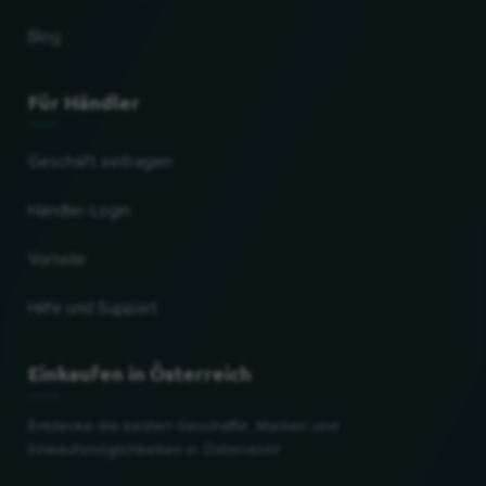
Blog
Für Händler
Geschäft eintragen
Händler-Login
Vorteile
Hilfe und Support
Einkaufen in Österreich
Entdecke die besten Geschäfte, Marken und
Einkaufsmöglichkeiten in Österreich!