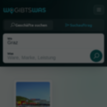
Geschäfte suchen
Suchauftrag
Wo
Was
Als meinen Standort wählen