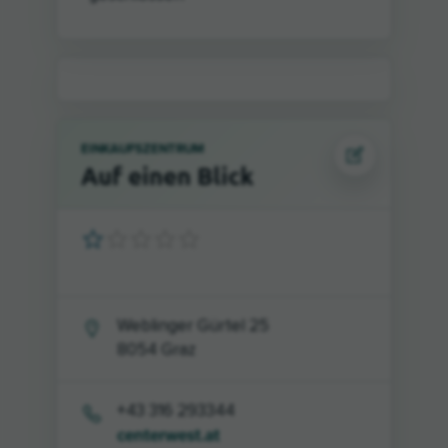
EINKAUFSZENTRUM
Auf einen Blick
Weblinger Gürtel 25
8054
Graz
+43 316 293344
centerwest.at