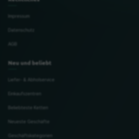
Impressum
Datenschutz
AGB
Neu und beliebt
Liefer- & Abholservice
Einkaufszentren
Beliebteste Ketten
Neueste Geschäfte
Geschäftskategorien