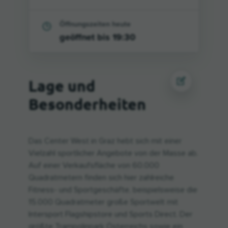
Öffnungszeiten heute
geöffnet bis 19:30
Lage und
Besonderheiten
Das Center West in Graz hebt sich mit einer
Vielzahl sportlicher Angebote von der Masse ab.
Auf einer Verkaufsfläche von 60.000
Quadratmetern finden sich hier zahlreiche
Fitness- und Sportgeschäfte, beispielsweise die
15.000 Quadratmeter große Sportwelt mit
Intersport Flagshipstore und Sports Direct. Der
größte Trampolinpark Österreichs sowie ein