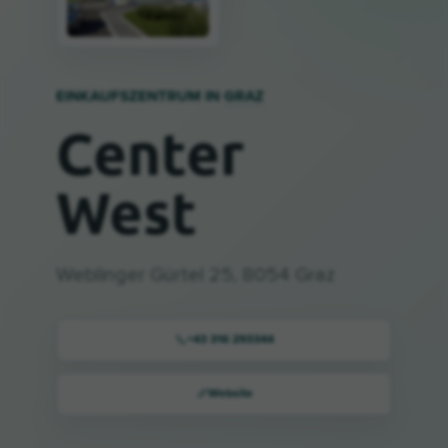
EINKAUFSZENTRUM IN
GRAZ
Center
West
Weblinger Gürtel 25, 8054 Graz
+43 316 293344
Website