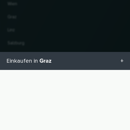
Wien
Graz
Linz
Salzburg
Innsbruck
Graz
Einkaufen in
Bregenz
Alle Kategorien in Graz
NACH OBEN
Land und Sprache ändern
Geschenketipps in Graz
© 2026, Wogibtswas / Locabee. Alle Markennamen und Warenzeichen sind
Eigentum der jeweiligen Inhaber. Alle Angaben ohne Gewähr. Stand 10.08.2026
11:45:12