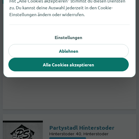
Mit „Alle Cookies akzeptieren“ stimmst du diesen Diensten
Bars
zu. Du kannst deine Auswahl jederzeit in den Cookie-
Einstellungen ändern oder widerrufen.
Einstellungen
Ablehnen
Alle Cookies akzeptieren
Partystadl Hinterstoder
Hinterstoder 40
Hinterstoder