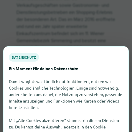
Verkaufsgeschäften sowie Gastronomie- und
Dienstleistungsbetrieben ein Shopping-Erlebnis
der besonderen Art. Das im März 2016 eröffnete
und rund ein Jahr später erweiterte
Einkaufszentrum befindet sich im 11. Wiener
Gemeindebezirk Simmering und besitzt eine
Verkaufsfläche von rund 48.000
Quadratmetern.
DATENSCHUTZ
Anfahrt und Parken
Ein Moment für deinen Datenschutz
Damit wogibtswas für dich gut funktioniert, nutzen wir
Cookies und ähnliche Technologien. Einige sind notwendig,
Das huma eleven ist bequem mit öffentlichen
andere helfen uns dabei, die Nutzung zu verstehen, passende
Verkehrsmitteln erreichbar – entweder mit den
Inhalte anzuzeigen und Funktionen wie Karten oder Videos
Buslinien 73A, 79A, 79B sowie 76A oder mit
bereitzustellen.
dem Auto über die Autobahnabfahrt
„Simmeringer Haide“ an der A4. Hier erwarten
Mit „Alle Cookies akzeptieren“ stimmst du diesen Diensten
zu. Du kannst deine Auswahl jederzeit in den Cookie-
dich 2.000 kostenfreie Parkplätze inklusive