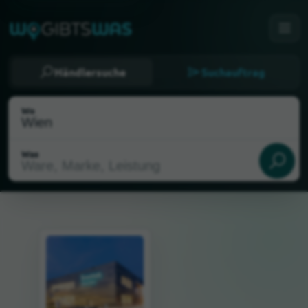
Händlersuche
Suchauftrag
Wo
Was
Als meinen Standort wählen