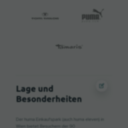
Lage und
Besonderheiten
Der huma Einkaufspark (auch huma eleven) in
Wien bietet Besuchern der 90