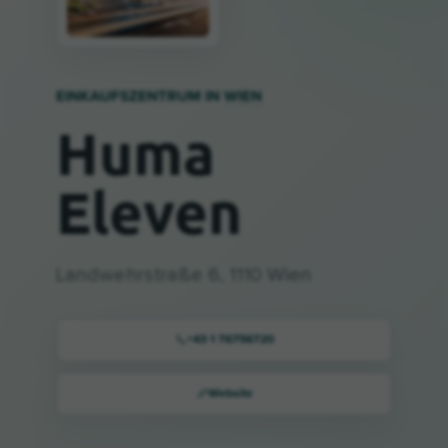
EINKAUFSZENTRUM IN
WIEN
Huma
Eleven
Landwehrstraße 6, 1110 Wien
+43 1 76756720
Website