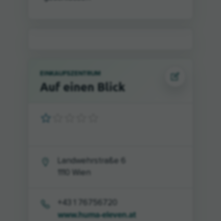
EINKAUFSZENTRUM
Auf einen Blick
Landwehrstraße 6
1110
Wien
+43 1 76756720
www.huma-eleven.at